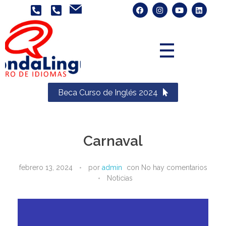
Nota:
este
sitio
web
incluye
un
sistema
Ronda Lingua
de
Beca Curso de Inglés 2024
accesibilidad.
Carnaval
febrero 13, 2024
por
admin
con
No hay comentarios
Noticias