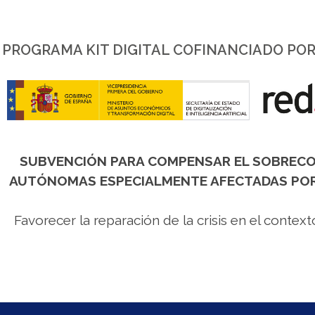
personas
con
discapacidad
PROGRAMA KIT DIGITAL COFINANCIADO POR
visual
que
están
usando
un
lector
SUBVENCIÓN PARA COMPENSAR EL SOBRECOS
de
AUTÓNOMAS ESPECIALMENTE AFECTADAS POR 
pantalla;
Presione
Control-
Favorecer la reparación de la crisis en el conte
F10
para
abrir
un
menú