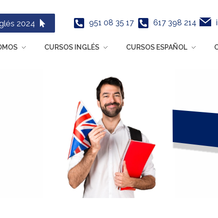
951 08 35 17
617 398 214
glés 2024
OMOS
CURSOS INGLÉS
CURSOS ESPAÑOL